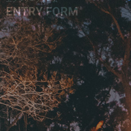
“繋がり”
E
N
T
R
Y
F
O
R
M