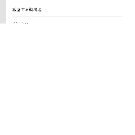
希望する勤務地
大分
福岡
どちらでも可
特記事項/ご質問